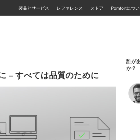
製品とサービス
レファレンス
ストア
Pomfortにつ
誰が
か？
めに – すべては品質のために