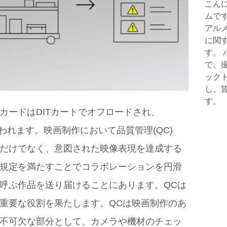
こんに
ムで
アル
に関
す。
で、
ック
し、
す。
カードはDITカートでオフロードされ、
クが行われます。映画制作において品質管理(QC)
だけでなく、意図された映像表現を達成する
規定を満たすことでコラボレーションを円滑
呼ぶ作品を送り届けることにあります。QCは
重要な役割を果たします。QCは映画制作のあ
不可欠な部分として、カメラや機材のチェッ