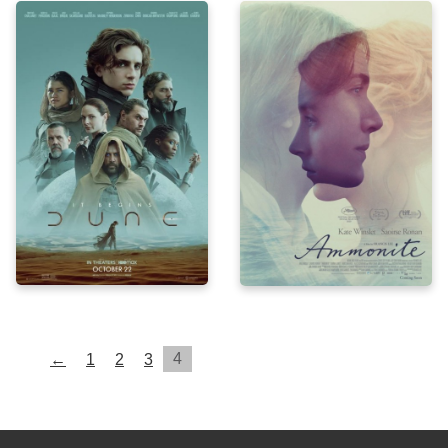
4
←
1
2
3